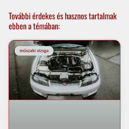
További érdekes és hasznos tartalmak
ebben a témában:
műszaki vizsga