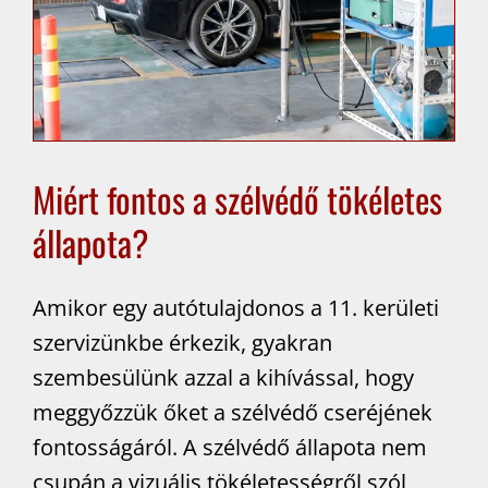
Miért fontos a szélvédő tökéletes
állapota?
Amikor egy autótulajdonos a 11. kerületi
szervizünkbe érkezik, gyakran
szembesülünk azzal a kihívással, hogy
meggyőzzük őket a szélvédő cseréjének
fontosságáról. A szélvédő állapota nem
csupán a vizuális tökéletességről szól,